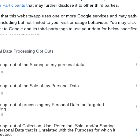
tre favoritföreningar som får ta del av pengarna. Det gör du enk
Participants
that may further disclose it to other third parties.
 that this website/app uses one or more Google services and may gath
including but not limited to your visit or usage behaviour. You may click 
 to Google and its third-party tags to use your data for below specifi
ogle consent section.
Varje krona du lägger på ett spel omvandlas till 10 poäng som 
 men poängen du ”delat ut” stannar hos de föreningar du red
l Data Processing Opt Outs
o opt-out of the Sharing of my personal data.
antaget Vegas, Poker och Bolagsspel), oavsett om du spelar i 
In
o opt-out of the Sale of my Personal Data.
In
ihop. Ju fler poäng din förening har fått under året som gått,
to opt-out of processing my Personal Data for Targeted
räsroten.
ing.
In
o opt-out of Collection, Use, Retention, Sale, and/or Sharing
ersonal Data that Is Unrelated with the Purposes for which it
lected.