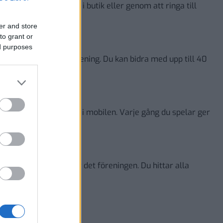
elt på svenskaspel.se, i butik eller genom att ringa till
er and store
to grant or
ed purposes
går till din favoritförening. Du kan bidra med upp till 40
an valt.
butik, på webben eller i mobilen. Varje gång du spelar ger
 desto mer pengar ger det föreningen. Du hittar alla