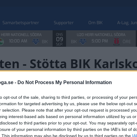
Samarbetspartner
Supporter
Om BIK
A-Lag, Ju
ONS
 HERR NATIONELL SÖDRA
U20 HERR NATIONELL SÖDRA
09
10:00 AM
5:00 PM
BIK
BIK
ÖRE
SEP.
en - Stötta BIK Karlsk
024. Tack för stödet!
oga.se -
Do Not Process My Personal Information
to opt-out of the sale, sharing to third parties, or processing of your per
formation for targeted advertising by us, please use the below opt-out s
kronor till ungdomsidrotten. Men det är du och alla andra s
r selection. Please note that after your opt-out request is processed y
eing interest-based ads based on personal information utilized by us or
disclosed to third parties prior to your opt-out. You may separately opt-
losure of your personal information by third parties on the IAB’s list of
. This information may also be disclosed by us to third parties on the
IA