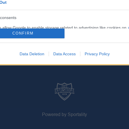
Out
consents
o allow Google to enable storage related to advertising like cookies on
CONFIRM
evice identifiers in apps.
o allow my user data to be sent to Google for online advertising
s.
Data Deletion
Data Access
Privacy Policy
to allow Google to send me personalized advertising.
o allow Google to enable storage related to analytics like cookies on
evice identifiers in apps.
Powered by Sportality