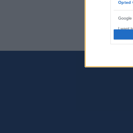
Opted 
Google 
I want t
web or d
I want t
purpose
I want 
I want t
web or d