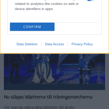
related to analytics like cookies on web or
device identifiers in apps.
BILJETTSLÄPP - FÖRSÄSONG
Publicerad:
2026-08-05
1 min läsning
CONFIRM
Tobias Eriksson
Data Deletion
Data Access
Privacy Policy
Nu släpps biljetterna till träningsmatcherna
Här
kan du säkra dina biljetter till årets