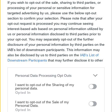
klubbar, står inför ett plattformsbyte inför säsongen
If you wish to opt-out of the sale, sharing to third parties, or
2026/2027.
processing of your personal or sensitive information for
targeted advertising by us, please use the below opt-out
Hittills har BIK Karlskoga inte haft möjlighet att
section to confirm your selection. Please note that after your
kommunicera kring förändringen, men nu kan klubben
opt-out request is processed you may continue seeing
berätta mer om vad som väntar.
interest-based ads based on personal information utilized by
us or personal information disclosed to third parties prior to
– Inför seriepremiären kommer en helt ny app,
your opt-out. You may separately opt-out of the further
disclosure of your personal information by third parties on the
tillsammans med en ny hemsida, att lanseras. Ligan har
IAB’s list of downstream participants. This information may
tillsammans med klubbarna tagit fram en modern
also be disclosed by us to third parties on the
IAB’s List of
plattform för framtiden. I samband med detta har den
Downstream Participants
that may further disclose it to other
tidigare BIK-appen tagits ur bruk och är därför inte
third parties.
längre användbar, säger Figge From, ansvarig för media
Please note that this website/app uses one or more Google
Personal Data Processing Opt Outs
och kommunikation.
services and may gather and store information including but
not limited to your visit or usage behaviour. You may click to
I want to opt-out of the Sharing of my
Fram till lanseringen finns det ingen ytterligare
personal data.
grant or deny consent to Google and its third-party tags to
Opted In
information att dela. Det vi däremot kan säga är att den
use your data for below specified purposes in below Google
nya plattformen kommer att ge en betydligt bättre
consent section.
I want to opt-out of the Sale of my
användarupplevelse för supportrar, partners och
Personal Data.
Opted In