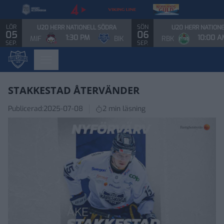
LÖR
SÖN
U20 HERR NATIONELL SÖDRA
U20 HERR NATION
05
06
1:30 PM
10:00 A
MIF
BIK
RBK
SEP.
SEP.
STAKKESTAD ÅTERVÄNDER
Publicerad:
2025-07-08
2 min läsning