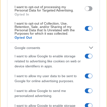
sponsorer.
I want to opt-out of processing my
Vi ber därför alla BIKARE att ha överseende med
Personal Data for Targeted Advertising.
Opted In
eventuella störningar eller begränsade funktioner på
den nuvarande hemsidan samt att den tidigare appen
I want to opt-out of Collection, Use,
Retention, Sale, and/or Sharing of my
inte längre är i bruk.
Personal Data that Is Unrelated with the
Purposes for which it was collected.
– Det vi kan se fram emot är en helt ny digital plattform
Opted Out
där du kan följa BIK Karlskoga på ett nytt och mer
Google consents
engagerande sätt. Den nya appen kommer att göra det
enklare och snabbare att ta del av nyheter, information
I want to allow Google to enable storage
och annat innehåll som rör klubben.
related to advertising like cookies on web or
device identifiers in apps.
Vi kommer att kommunicera mer information så snart
I want to allow my user data to be sent to
det finns mer att berätta. Håll utkik i våra kanaler för
Google for online advertising purposes.
kommande uppdateringar.
I want to allow Google to send me
FIGGE FROM
personalized advertising.
I want to allow Google to enable storage