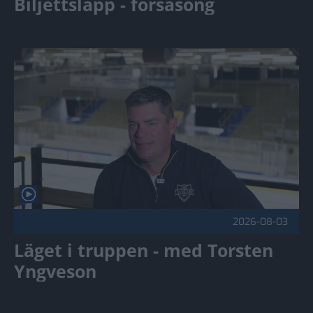
Biljettsläpp - försäsong
Läget i truppen - med Torsten Yngveson Publicerad 2026-08
2026-08-03
Läget i truppen - med Torsten
Yngveson