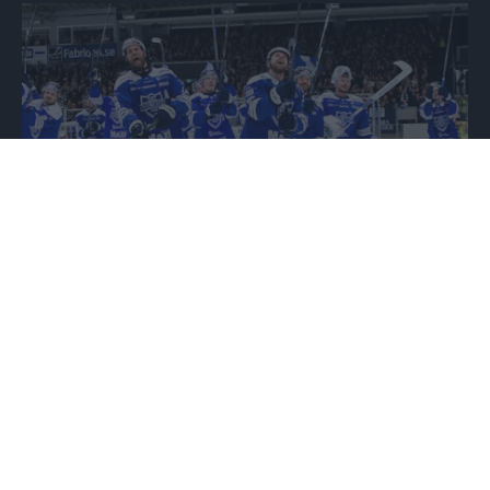
Ispremiär - nu startar vi säsongen Publicerad 2026-07-31
2026-07-31
Ispremiär - nu startar vi
säsongen
FLER NYHETER