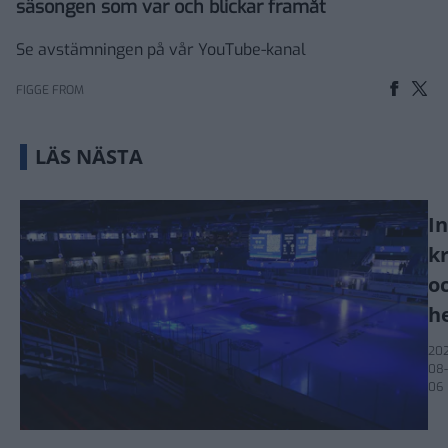
säsongen som var och blickar framåt
Se avstämningen på vår YouTube-kanal
FIGGE FROM
LÄS NÄSTA
I
k
o
h
202
08-
06